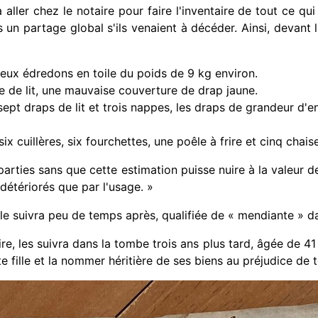
ller chez le notaire pour faire l'inventaire de tout ce qui
s un partage global s'ils venaient à décéder. Ainsi, devant l
deux édredons en toile du poids de 9 kg environ.
se de lit, une mauvaise couverture de drap jaune.
sept draps de lit et trois nappes, les draps de grandeur d'en
 cuillères, six fourchettes, une poêle à frire et cinq chais
parties sans que cette estimation puisse nuire à la valeur de
n détériorés que par l'usage. »
 le suivra peu de temps après, qualifiée de « mendiante » 
ire, les suivra dans la tombe trois ans plus tard, âgée de 41 
e fille et la nommer héritière de ses biens au préjudice de 