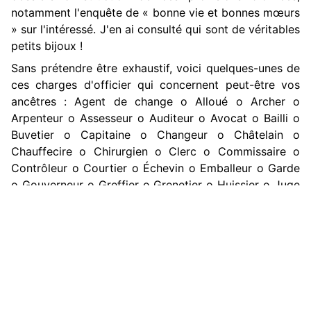
notamment l'enquête de « bonne vie et bonnes mœurs
» sur l'intéressé. J'en ai consulté qui sont de véritables
petits bijoux !
Sans prétendre être exhaustif, voici quelques-unes de
ces charges d'officier qui concernent peut-être vos
ancêtres : Agent de change o Alloué o Archer o
Arpenteur o Assesseur o Auditeur o Avocat o Bailli o
Buvetier o Capitaine o Changeur o Châtelain o
Chauffecire o Chirurgien o Clerc o Commissaire o
Contrôleur o Courtier o Échevin o Emballeur o Garde
o Gouverneur o Greffier o Grenetier o Huissier o Juge
o Juré o Lieutenant o Maire o Médecin o Notaire o
Procureur o Rapporteur o Receveur o Référendaire o
Scelleur o Sergent o Solliciteur général o Substitut o
Tabellion o Tailleur graveur o Trésorier o Valet
chauffecire o Viguier...
Image ci-dessous : Nomination du 14 février 1787, il y
a exactement 233 ans aujourd'hui, de François Weise,