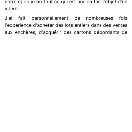
notre époque où tout ce qui est ancien fait l'objet d'un
intérêt.
J'ai fait personnellement de nombreuses fois
l'expérience d'acheter des lots entiers dans des ventes
aux enchères, d'acquérir des cartons débordants de
papiers très anciens sur des brocantes. Et à chaque
fois que j'ai recherché sur les bases de référence,
notamment sur
Geneanet
ou
Filae
, les individus cités
dans ces actes, je n'ai retrouvé au mieux que de
vagues collatéraux. Aucun descendant direct. Le
scénario a toujours été le même et
je n'ai jamais eu la
chance de restituer ces archives aux propriétaires
▲
qui auraient dû en hériter
.
Lueur d'espoir
Néanmoins, pour ces documents dispersés, une lueur
d'espoir existe. Car plus l'acte est ancien, plus la
famille est nombreuse, plus il y a de chances que ces