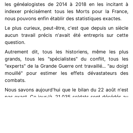
les généalogistes de 2014 à 2018 en les incitant à
indexer précisément tous les Morts pour la France,
nous pouvons enfin établir des statistiques exactes.
Le plus curieux, peut-être, c'est que depuis un siècle
aucun travail précis n'avait été entrepris sur cette
question.
Autrement dit, tous les historiens, même les plus
grands, tous les "spécialistes" du conflit, tous les
"experts" de la Grande Guerre ont travaillé... "au doigt
mouillé" pour estimer les effets dévastateurs des
combats.
Nous savons aujourd'hui que le bilan du 22 août n'est
pas exact. Ce jour-là, 21 035 soldats sont décédés au
combat. Un chiffre colossal qui engendra tristesse et
désolation dans de nombreuses familles. Mais c'est le
25 septembre 1915 que le désastre atteint son
paroxysme avec 23 416 morts lors des offensives de
Champagne et d'Artois...